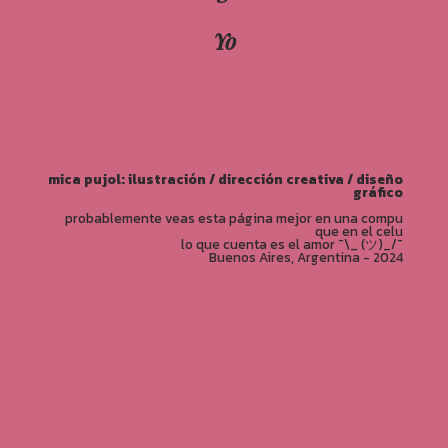
Yo
mica pujol: ilustración / dirección creativa / diseño
gráfico
probablemente veas esta página mejor en una compu
que en el celu
lo que cuenta es el amor ¯\_ (ツ)_/¯
Buenos Aires, Argentina - 2024